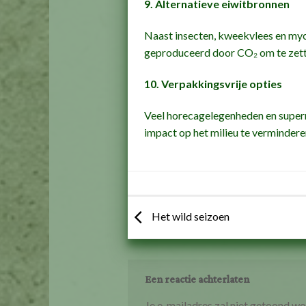
9. Alternatieve eiwitbronnen
Naast insecten, kweekvlees en myco
geproduceerd door CO₂ om te zette
10. Verpakkingsvrije opties
Veel horecagelegenheden en super
impact op het milieu te vermindere
Het wild seizoen
Een reactie achterlaten
Je e-mailadres zal niet getoond wo