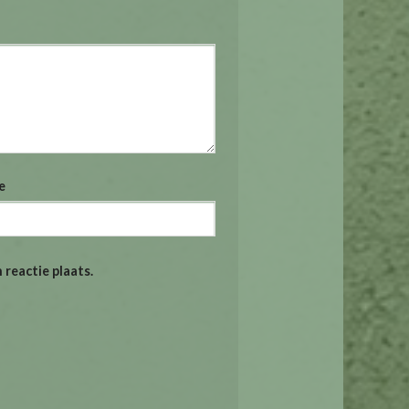
e
reactie plaats.