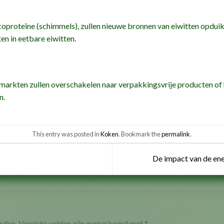
proteïne (schimmels), zullen nieuwe bronnen van eiwitten opduiken
n in eetbare eiwitten.
markten zullen overschakelen naar verpakkingsvrije producten o
n.
This entry was posted in
Koken
. Bookmark the
permalink
.
De impact van de ene
rden.
Vereiste velden zijn gemarkeerd met
*