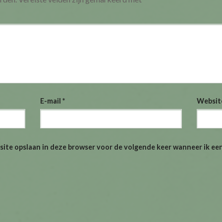
E-mail
*
Websit
site opslaan in deze browser voor de volgende keer wanneer ik een 