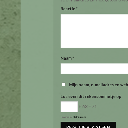
Reactie
*
Naam
*
Mijn naam, e-mailadres en web
Los even dit rekensommetje op
+ 63 = 71
Powered by
MathCaptcha