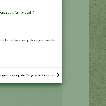
, zoals “air protein,”
f herbruikbare verpakkingen om de
rgiecrisis op de Belgische horeca