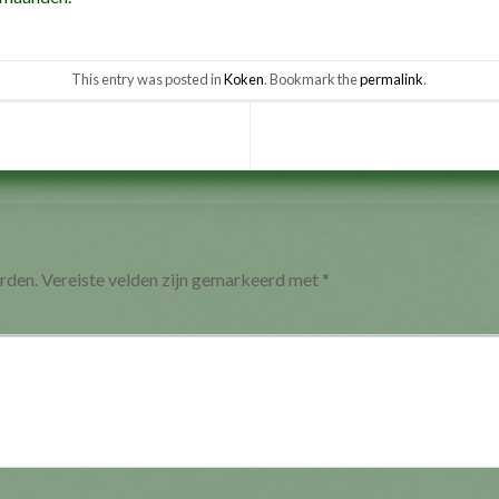
This entry was posted in
Koken
. Bookmark the
permalink
.
rden.
Vereiste velden zijn gemarkeerd met
*