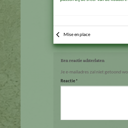
Mise en place
Een reactie achterlaten
Je e-mailadres zal niet getoond wo
Reactie
*