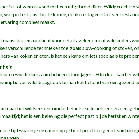
een herfst- of winteravond met een uitgebreid diner. Wildgerecht
n, wat perfect past bij de koude, donkere dagen. Ook veel restaura
e ervaring compleet maakt.
akmanschap en aandacht voor details, zeker omdat wild anders w
sen verschillende technieken toe, zoals slow-cooking of stoven, o
bers van koken en eten, is het een kans om iets speciaals te prober
mheid
atuur en wordt duurzaam beheerd door jagers. Hierdoor kan het wi
nsumptie van wild draagt ook bij aan het behoud van een gezond e
 uit naar het wildseizoen, omdat het iets exclusiefs en seizoensgeb
aaltijd; het is een beleving die perfect past bij de herfst en winte
ciale tijd waarin je de natuur op je bord proeft en geniet van hartig
e maanden.