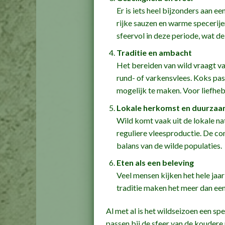
Er is iets heel bijzonders aan 
rijke sauzen en warme specerije
sfeervol in deze periode, wat d
Traditie en ambacht
Het bereiden van wild vraagt v
rund- of varkensvlees. Koks pas
mogelijk te maken. Voor liefheb
Lokale herkomst en duurzaa
Wild komt vaak uit de lokale n
reguliere vleesproductie. De co
balans van de wilde populaties.
Eten als een beleving
Veel mensen kijken het hele jaar
traditie maken het meer dan een m
Al met al is het wildseizoen een spe
passen bij de sfeer van de kouder