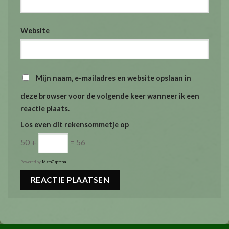
Website
Mijn naam, e-mailadres en website opslaan in
deze browser voor de volgende keer wanneer ik een
reactie plaats.
Los even dit rekensommetje op
50 +
= 56
Powered by
MathCaptcha