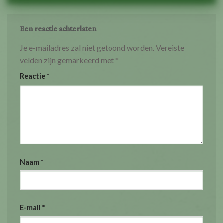
Een reactie achterlaten
Je e-mailadres zal niet getoond worden.
Vereiste
velden zijn gemarkeerd met
*
Reactie
*
Naam
*
E-mail
*