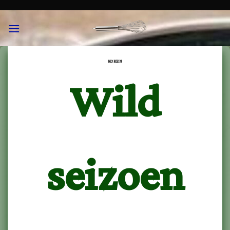
Skip
to
content
KOKEN
Wild
seizoen