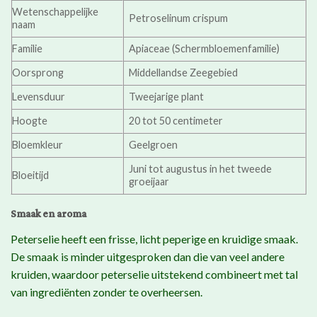
Wetenschappelijke
Petroselinum crispum
naam
Familie
Apiaceae (Schermbloemenfamilie)
Oorsprong
Middellandse Zeegebied
Levensduur
Tweejarige plant
Hoogte
20 tot 50 centimeter
Bloemkleur
Geelgroen
Juni tot augustus in het tweede
Bloeitijd
groeijaar
Smaak en aroma
Peterselie heeft een frisse, licht peperige en kruidige smaak.
De smaak is minder uitgesproken dan die van veel andere
kruiden, waardoor peterselie uitstekend combineert met tal
van ingrediënten zonder te overheersen.