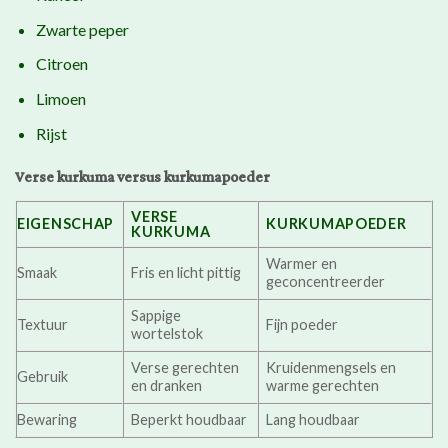
Zwarte peper
Citroen
Limoen
Rijst
Verse kurkuma versus kurkumapoeder
VERSE
EIGENSCHAP
KURKUMAPOEDER
KURKUMA
Warmer en
Smaak
Fris en licht pittig
geconcentreerder
Sappige
Textuur
Fijn poeder
wortelstok
Verse gerechten
Kruidenmengsels en
Gebruik
en dranken
warme gerechten
Bewaring
Beperkt houdbaar
Lang houdbaar