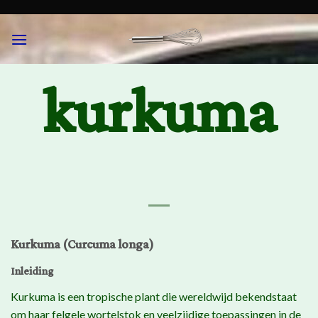
Skip
to
content
kurkuma
Kurkuma (Curcuma longa)
Inleiding
Kurkuma is een tropische plant die wereldwijd bekendstaat
om haar felgele wortelstok en veelzijdige toepassingen in de