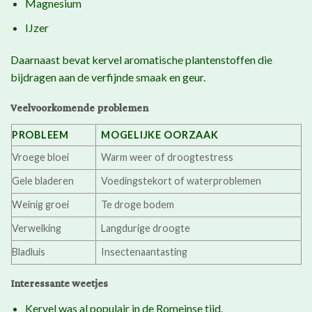
Magnesium
IJzer
Daarnaast bevat kervel aromatische plantenstoffen die
bijdragen aan de verfijnde smaak en geur.
Veelvoorkomende problemen
PROBLEEM
MOGELIJKE OORZAAK
Vroege bloei
Warm weer of droogtestress
Gele bladeren
Voedingstekort of waterproblemen
Weinig groei
Te droge bodem
Verwelking
Langdurige droogte
Bladluis
Insectenaantasting
Interessante weetjes
Kervel was al populair in de Romeinse tijd.