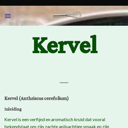
Skip
to
content
Kervel
Kervel (Anthriscus cerefolium)
Inleiding
Kervel is een verfijnd en aromatisch kruid dat vooral
bekendstaat om zijn zachte anijsachtige smaak en zijn