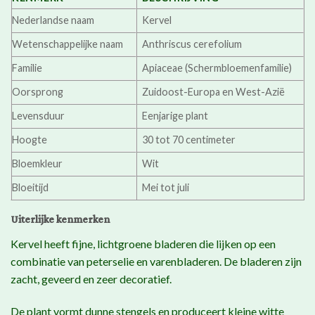
Nederlandse naam
Kervel
Wetenschappelijke naam
Anthriscus cerefolium
Familie
Apiaceae (Schermbloemenfamilie)
Oorsprong
Zuidoost-Europa en West-Azië
Levensduur
Eenjarige plant
Hoogte
30 tot 70 centimeter
Bloemkleur
Wit
Bloeitijd
Mei tot juli
Uiterlijke kenmerken
Kervel heeft fijne, lichtgroene bladeren die lijken op een
combinatie van peterselie en varenbladeren. De bladeren zijn
zacht, geveerd en zeer decoratief.
De plant vormt dunne stengels en produceert kleine witte