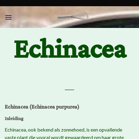
Skip
to
content
Echinacea
Echinacea (Echinacea purpurea)
Inleiding
Echinacea, ook bekend als zonnehoed, is een opvallende
vaste plant die vooral wordt gewaardeerd om haar grote,