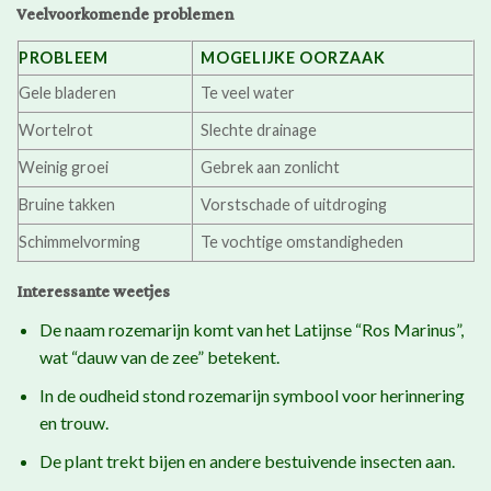
Veelvoorkomende problemen
PROBLEEM
MOGELIJKE OORZAAK
Gele bladeren
Te veel water
Wortelrot
Slechte drainage
Weinig groei
Gebrek aan zonlicht
Bruine takken
Vorstschade of uitdroging
Schimmelvorming
Te vochtige omstandigheden
Interessante weetjes
De naam rozemarijn komt van het Latijnse “Ros Marinus”,
wat “dauw van de zee” betekent.
In de oudheid stond rozemarijn symbool voor herinnering
en trouw.
De plant trekt bijen en andere bestuivende insecten aan.